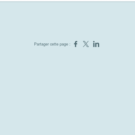
Partager sur Facebook
Partager sur X
Partager sur LinkedIn
Partager cette page :
nds et les jours fériés
pitalisés sont autorisées du lundi au dimanche de 12h