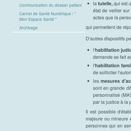
la
tutelle,
qui est 
Communication du dossier patient
état de veiller su
Carnet de Santé Numérique / "
actes que la perso
Mon Espace Santé "
qui permettent de rép
Archivage
D'autres dispositifs p
l'
habilitation jud
demande se fait au
l'
habilitation fami
de solliciter l'au
les
mesures d'ac
sont en grande dif
personnalisé (MAS
par la justice à la
Il est possible d'étab
majeure ou mineure ém
personnes qui en sero