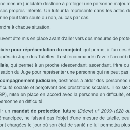
une mesure judiciaire destinée à protéger une personne majeure e
r ses propres intérêts. Un tuteur la représente dans les actes d
nne peut faire seule ou non, au cas par cas.
ondre à chaque situation.
euvent être mis en place avant d'aller vers des mesures de protec
iciaire pour réprésentation du conjoint
, qui
permet à l'un des é
près du Juge des Tutelles. Il est recommandé d'avoir l'accord d
liale
,
qui permet à un proche (descendant, ascendant, frère o
torisation du Juge pour représenter une personne qui ne peut pas 
compagnement judiciaire
, destinées à aider des personnes m
ficulté sociale et perçoivent des prestations sociales. Il exi
P), mise en place en accord avec la personne en difficulté, 
 personne en difficulté.
lir un
mandat de protection future
(
Décret n° 2009-1628 d
ancipée, ne faisant pas l'objet d'une mesure de tutelle, peut
nt chargées le jour où son état de santé ne lui permettra plus