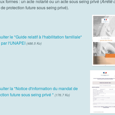
ux formes : un acte notarié ou un acte sous seing privé (
Arrêté
e protection future sous seing privé).
lter le "Guide relatif à l'habilitation familiale"
é par l'UNAPEI
(486.5 Ko)
ulter la "Notice d'information du mandat de
ction future sous seing privé "
(176.7 Ko)