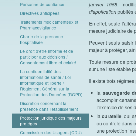
janvier 1968
, modif
Personne de confiance
d'application
publiés
Directives anticipées
Traitements médicamenteux et
En effet, seule l'alté
Pharmacovigilance
mesure judiciaire de p
Charte de la personne
hospitalisée
Peuvent seuls saisir 
majeur à protéger, ai
Le droit d'être informé et de
participer aux décisions /
Toute mesure de prote
Consentement libre et éclairé
sur une liste établie 
La confidentialité des
informations de santé / Loi
Il existe trois régimes
informatique et liberté /
Règlement Général sur la
la
sauvegarde de
Protection des Données (RGPD)
accomplir certain
Discrétion concernant la
l'exercice de ses 
présence dans l'établissement
la
curatelle
,
qui e
Protection juridique des majeurs
ou contrôlé dans c
protégés
une protection ins
Commission des Usagers (CDU)