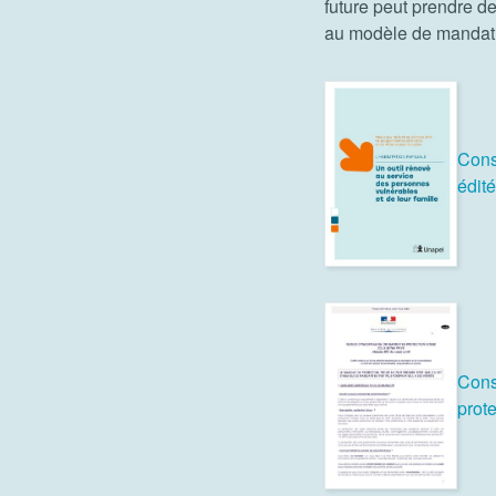
future peut prendre de
au modèle de mandat d
Consu
édit
Cons
prote