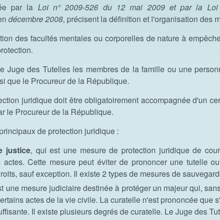
iée par la
Loi n° 2009-526 du 12 mai 2009
et par la Lo
 en
décembre 2008
, précisent la définition et l'organisation des
ration des facultés mentales ou corporelles de nature à empêcher 
rotection.
le Juge des Tutelles les membres de la famille ou une personn
nsi que le Procureur de la République.
ction juridique doit être obligatoirement accompagnée d'un cert
par le Procureur de la République.
 principaux de protection juridique :
 justice
,
qui est une mesure de protection juridique de cou
s actes. Cette mesure peut éviter de prononcer une tutelle o
droits, sauf exception. Il existe 2 types de mesures de sauvegarde
st une mesure judiciaire destinée à protéger un majeur qui, sans 
ertains actes de la vie civile. La curatelle n'est prononcée que s
uffisante. Il existe plusieurs degrés de curatelle. Le Juge des Tu