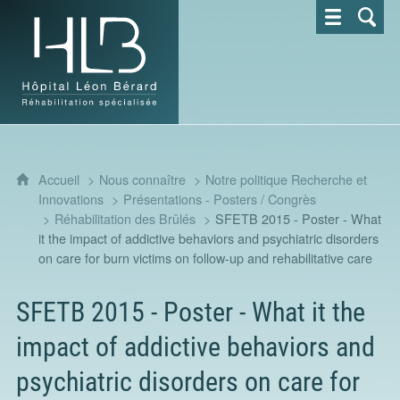
Hôpital Léon Bérard - Réhabilitation spécialisée
Accueil
Nous connaître
Notre politique Recherche et
Innovations
Présentations - Posters / Congrès
Réhabilitation des Brûlés
SFETB 2015 - Poster - What
it the impact of addictive behaviors and psychiatric disorders
on care for burn victims on follow-up and rehabilitative care
SFETB 2015 - Poster - What it the
impact of addictive behaviors and
psychiatric disorders on care for